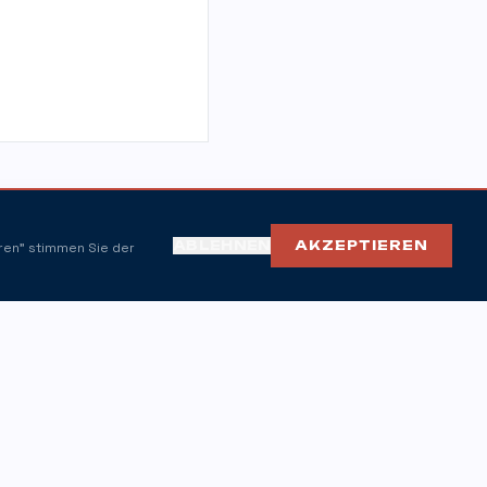
ABLEHNEN
AKZEPTIEREN
eren" stimmen Sie der
N