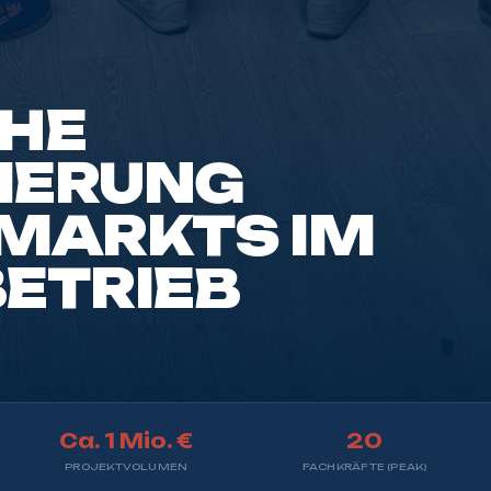
CHE
IERUNG
ARKTS IM L
TRIEB
Ca. 1 Mio. €
20
PROJEKTVOLUMEN
FACHKRÄFTE (PEAK)