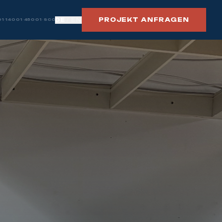
PROJEKT ANFRAGEN
DE
/
EN
01
·
14001
·
45001
·
SCC