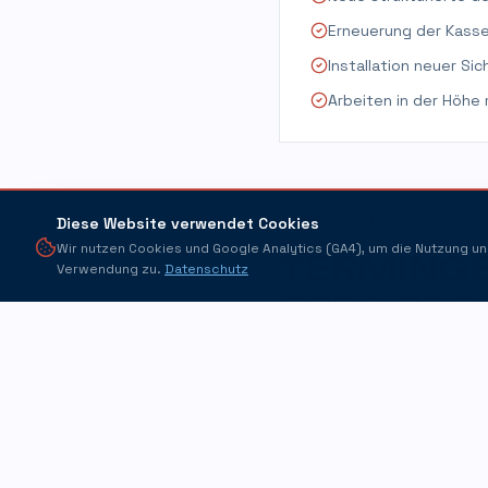
Erneuerung der Kass
Installation neuer Si
Arbeiten in der Höhe
DAS ERGEBNIS
Diese Website verwendet Cookies
Wir nutzen Cookies und Google Analytics (GA4), um die Nutzung un
TERMINGE
Verwendung zu.
Datenschutz
BETRIEBS
Verbesserte Energieeffi
Sichtbar modernerer Ma
Höchste Sicherheitssta
Null Betriebsunterbrec