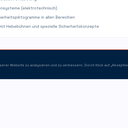
ensysteme (elektrotechnisch)
cherheitspiktogramme in allen Bereichen
 mit Hebebühnen und spezielle Sicherheitskonzepte
serer Website zu analysieren und zu verbessern. Durch Klick auf „Akzepti
RECHT. IM BUDGET. KEI
AUSFALL.
zienzklasse durch moderne LED-Beleuchtung
rkt — aufgewertetes Einkaufserlebnis
ndards gemäß aktueller VDE-Normen
hungen — Markt durchgehend geöffnet