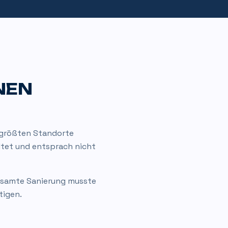
NEN
 größten Standorte
altet und entsprach nicht
esamte Sanierung musste
tigen.