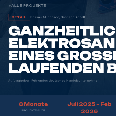
ALLE PROJEKTE
Dessau-Mildensee, Sachsen-Anhalt
RETAIL
GANZHEITLI
ELEKTROSAN
EINES GROSSM
AUFENDEN BE
Auftraggeber: Führendes deutsches Handelsunternehmen
8 Monate
Juli 2025 – Feb
2026
PROJEKTDAUER