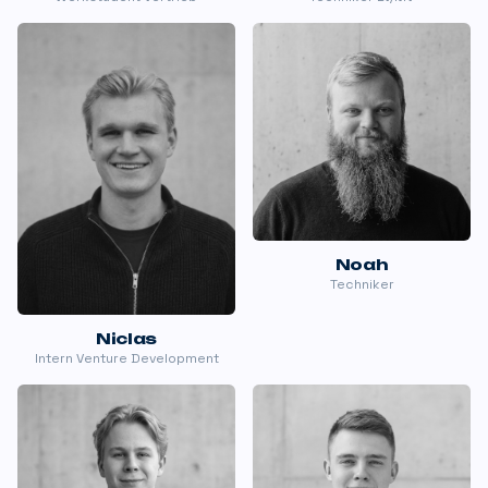
Noah
Techniker
Niclas
Intern Venture Development