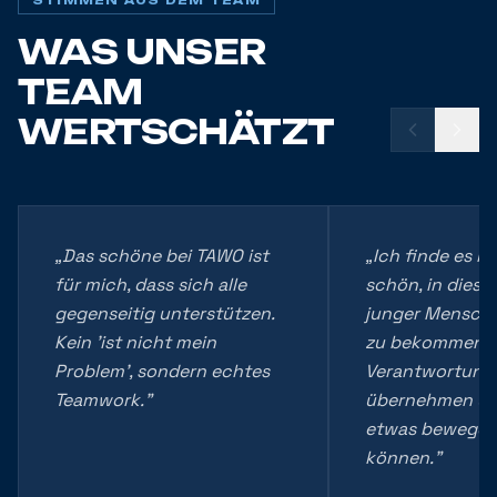
STIMMEN AUS DEM TEAM
WAS UNSER
TEAM
WERTSCHÄTZT
„
Das schöne bei TAWO ist
„
Ich finde es b
für mich, dass sich alle
schön, in dieser
gegenseitig unterstützen.
junger Mensch 
Kein 'ist nicht mein
zu bekommen,
Problem', sondern echtes
Verantwortung
Teamwork.
"
übernehmen und
etwas bewegen
können.
"