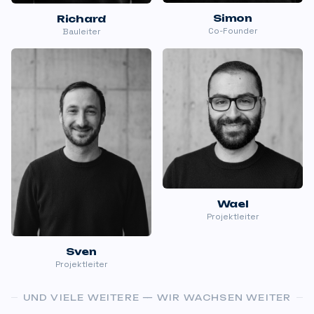
Simon
Richard
Co-Founder
Bauleiter
Wael
Projektleiter
Sven
Projektleiter
UND VIELE WEITERE
—
WIR WACHSEN WEITER