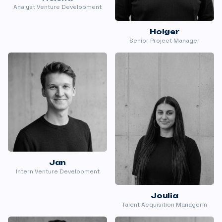
Analyst Venture Development
Holger
Senior Project Manager
Jan
Intern Venture Development
Joulia
Talent Acquisition Managerin