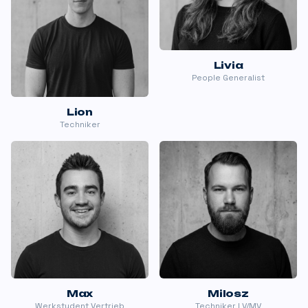
Livia
People Generalist
Lion
Techniker
Max
Milosz
Werkstudent Vertrieb
Techniker LV/MV