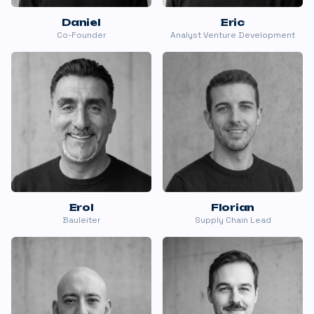
Daniel
Eric
Co-Founder
Analyst Venture Development
Erol
Florian
Bauleiter
Supply Chain Lead