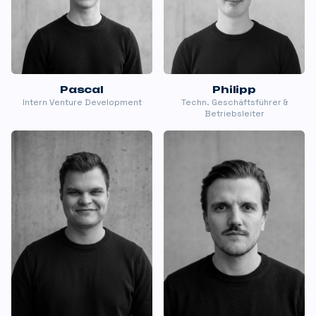
Pascal
Philipp
Intern Venture Development
Techn. Geschäftsführer &
Betriebsleiter