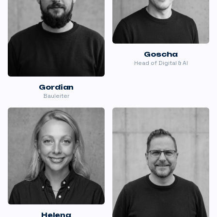
Goscha
Head of Digital & AI
Gordian
Bauleiter
Helena